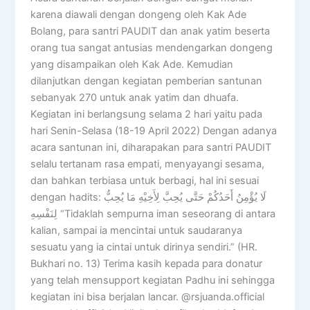
karena diawali dengan dongeng oleh Kak Ade
Bolang, para santri PAUDIT dan anak yatim beserta
orang tua sangat antusias mendengarkan dongeng
yang disampaikan oleh Kak Ade. Kemudian
dilanjutkan dengan kegiatan pemberian santunan
sebanyak 270 untuk anak yatim dan dhuafa.
Kegiatan ini berlangsung selama 2 hari yaitu pada
hari Senin-Selasa (18-19 April 2022) Dengan adanya
acara santunan ini, diharapakan para santri PAUDIT
selalu tertanam rasa empati, menyayangi sesama,
dan bahkan terbiasa untuk berbagi, hal ini sesuai
dengan hadits: لَا يُؤْمِنُ أَحَدُكُمْ حَتَّى يُحِبَّ لِأَخِيْهِ مَا يُحِبُّ
لِنَفْسِهِ “Tidaklah sempurna iman seseorang di antara
kalian, sampai ia mencintai untuk saudaranya
sesuatu yang ia cintai untuk dirinya sendiri.” (HR.
Bukhari no. 13) Terima kasih kepada para donatur
yang telah mensupport kegiatan Padhu ini sehingga
kegiatan ini bisa berjalan lancar. @rsjuanda.official