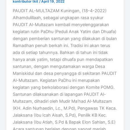
kontributor tkit
/
April 19, 2022
PAUDIT AL-MULTAZAM Kuningan, (18-4-2022)
Alhamdulillaah, sebagai ungkapan rasa syukur
PAUDIT Al-Multazam kembali menyelenggarakan
kegiatan rutin PaDhu (Peduli Anak Yatim dan Dhuafa)
dengan pemberian santunan yang dilakukan di bulan
Ramadhan penuh berkah ini. Tradisi ini akan terus
ada di setiap tahunnya. Bahkan di tahun ini tidak
hanya anak yatim, tetapi dhuafa pun mendapatkan
santunan, dengan mengutamakan warga Desa
Maniskidul dan desa penyangga di sekitaran PAUDIT
Al-Multazam. Kegiatan PaDhu ini merupakan
kegiatan yang berkolaborasi dengan Komite POMG.
Santunan dilaksanakan di lapangan PAUDIT Al-
Multazam, dihadiri oleh Mudir Ma’had Al-Multazam
(KH. Adin Nurhaedin, Lc., M.Pd), Pengawas TK Keca.
Jalaksana (Ibu Icah Aisah, S.Pd), Penilik KB Kec.
Jalaksana (Ibu Atiah, S.Pd & Bapak Elon Sahlan, S.E)
Acara santunan berjalan dengan sangat meriah