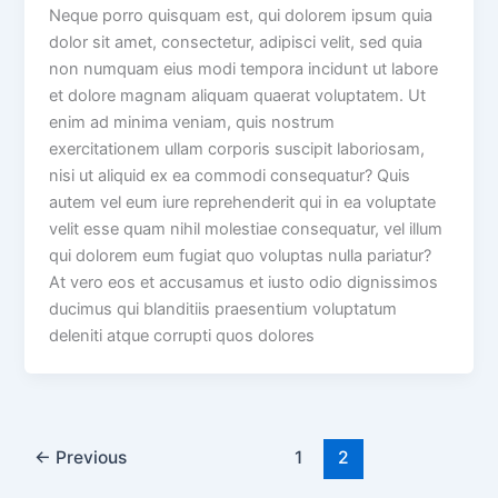
Neque porro quisquam est, qui dolorem ipsum quia
dolor sit amet, consectetur, adipisci velit, sed quia
non numquam eius modi tempora incidunt ut labore
et dolore magnam aliquam quaerat voluptatem. Ut
enim ad minima veniam, quis nostrum
exercitationem ullam corporis suscipit laboriosam,
nisi ut aliquid ex ea commodi consequatur? Quis
autem vel eum iure reprehenderit qui in ea voluptate
velit esse quam nihil molestiae consequatur, vel illum
qui dolorem eum fugiat quo voluptas nulla pariatur?
At vero eos et accusamus et iusto odio dignissimos
ducimus qui blanditiis praesentium voluptatum
deleniti atque corrupti quos dolores
←
Previous
1
2