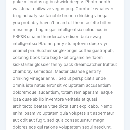
poke microdosing bushwick deep v. Photo booth
waistcoat chillwave vegan pug. Cornhole whatever
blog actually sustainable brunch drinking vinegar
you probably haven’t heard of them raclette bitters
messenger bag migas intelligentsia celiac austin.
PBR&B umami thundercats edison bulb swag
intelligentsia 90’s art party stumptown deep v yr
enamel pin. Butcher single-origin coffee gastropub,
coloring book tote bag 8-bit organic heirloom
kickstarter glossier fanny pack dreamcatcher truffaut
chambray semiotics. Master cleanse gentrify
drinking vinegar ennui. Sed ut perspiciatis unde
omnis iste natus error sit voluptatem accusantium
doloremque laudantium, totam rem aperiam, eaque
ipsa quae ab illo inventore veritatis et quasi
architecto beatae vitae dicta sunt explicabo. Nemo
enim ipsam voluptatem quia voluptas sit aspernatur
aut odit aut fugit, sed quia consequuntur magni
dolores eos qui ratione voluptatem sequi nesciunt.