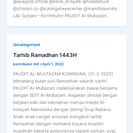
@eoagold.official @klinik_dr.taufik @heddafood
@zharani.co @kuninganeyecenter @mamitalaundry
Lilis Suryani – Kontributor PAUDIT Al-Multazam
Uncategorized
Tarhib Ramadhan 1443H
kontributor tkit
/
April 1, 2022
PAUDIT AL-MULTAZAM KUNINGAN, (31-3-2022)
Menjelang bulan suci Ramadhan seluruh santri
PAUDIT Al-Multazam melaksanakan pawai bersama
dengan SDIT Al-Multazam. Kegiatan dimulai dengan
berjalan kaki dari sekolahan menuju masjid Al-
Hidayah Maniskidul dengan diiringi Grup Rebana.
Anak-anak sangat antusias mengikuti tarhib
Ramadhan dengan memakai busana muslim/
muslimah beserta asesorisnya seperti sorban, syal,